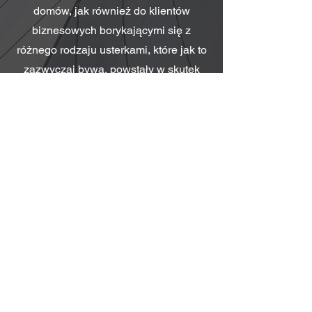
domów, jak również do klientów
biznesowych borykającymi się z
różnego rodzaju usterkami, które jak to
zazwyczaj bywa, powstały w skutek
ludzkiej nieuwagi lub po prostu pecha.
Technologie jakie stosujemy są
skuteczne, szybkie w realizacji, czyste,
trwałe i bezpieczne dla zdrowia i
środowiska.
Główną misją naszej firmy jest pomoc
naszym klientom w zaoszczędzeniu
pieniędzy, czasu i stresu, jaki
towarzyszyłby podczas prac
związanych z wymianą uszkodzonych
elementów.