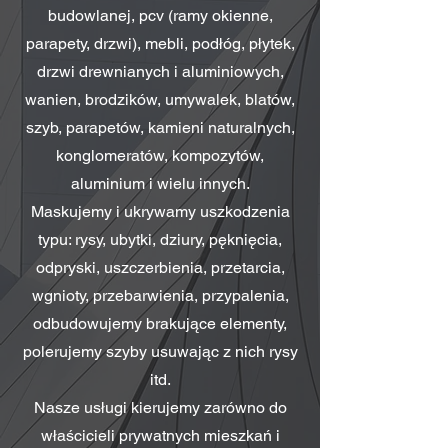
budowlanej, pcv (ramy okienne,
parapety, drzwi), mebli, podłóg, płytek,
drzwi drewnianych i aluminiowych,
wanien, brodzików, umywalek, blatów,
szyb, parapetów, kamieni naturalnych,
konglomeratów, kompozytów,
aluminium i wielu innych.
Maskujemy i ukrywamy uszkodzenia
typu: rysy, ubytki, dziury, pęknięcia,
odpryski, uszczerbienia, przetarcia,
wgnioty, przebarwienia, przypalenia,
odbudowujemy brakujące elementy,
polerujemy szyby usuwając z nich rysy
itd.
Nasze usługi kierujemy zarówno do
właścicieli prywatnych mieszkań i